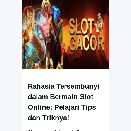
Rahasia Tersembunyi
dalam Bermain Slot
Online: Pelajari Tips
dan Triknya!