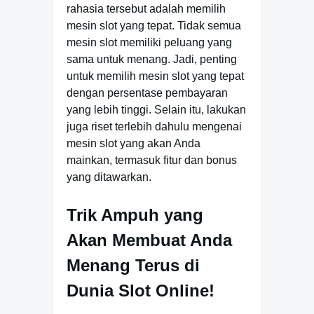
rahasia tersebut adalah memilih
mesin slot yang tepat. Tidak semua
mesin slot memiliki peluang yang
sama untuk menang. Jadi, penting
untuk memilih mesin slot yang tepat
dengan persentase pembayaran
yang lebih tinggi. Selain itu, lakukan
juga riset terlebih dahulu mengenai
mesin slot yang akan Anda
mainkan, termasuk fitur dan bonus
yang ditawarkan.
Trik Ampuh yang
Akan Membuat Anda
Menang Terus di
Dunia Slot Online!