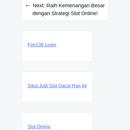
g
Next:
Raih Kemenangan Besar
dengan Strategi Slot Online!
a
s
i
Fire138 Login
p
o
s
Situs Judi Slot Gacor Hari Ini
Slot Online