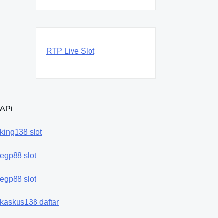
RTP Live Slot
APi
king138 slot
egp88 slot
egp88 slot
kaskus138 daftar