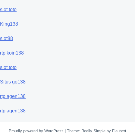
slot toto
King138
slot88
rtp koin138
slot toto
Situs go138
rtp agen138
rtp agen138
Proudly powered by WordPress
|
Theme: Really Simple by
Flaubert