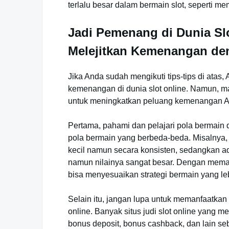
terlalu besar dalam bermain slot, seperti 
Jadi Pemenang di Dunia Slo
Melejitkan Kemenangan de
Jika Anda sudah mengikuti tips-tips di atas
kemenangan di dunia slot online. Namun, ma
untuk meningkatkan peluang kemenangan An
Pertama, pahami dan pelajari pola bermain da
pola bermain yang berbeda-beda. Misalnya,
kecil namun secara konsisten, sedangkan 
namun nilainya sangat besar. Dengan memah
bisa menyesuaikan strategi bermain yang lebi
Selain itu, jangan lupa untuk memanfaatkan 
online. Banyak situs judi slot online yang 
bonus deposit, bonus cashback, dan lain se