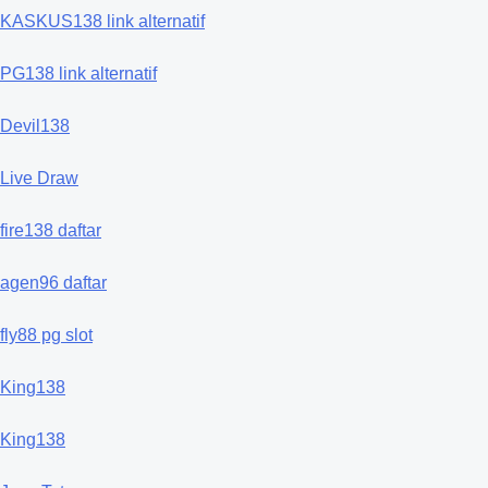
KASKUS138 link alternatif
PG138 link alternatif
Devil138
Live Draw
fire138 daftar
agen96 daftar
fly88 pg slot
King138
King138