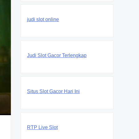
judi slot online
Judi Slot Gacor Terlengkap
Situs Slot Gacor Hari Ini
RTP Live Slot