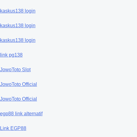
kaskus138 login
kaskus138 login
kaskus138 login
link pg138
JowoToto Slot
JowoToto Official
JowoToto Official
egp88 link alternatif
Link EGP88