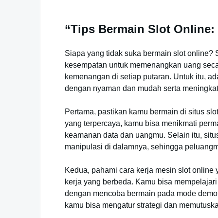
“Tips Bermain Slot Online
Siapa yang tidak suka bermain slot online
kesempatan untuk memenangkan uang secar
kemenangan di setiap putaran. Untuk itu, a
dengan nyaman dan mudah serta meningkat
Pertama, pastikan kamu bermain di situs slo
yang terpercaya, kamu bisa menikmati perm
keamanan data dan uangmu. Selain itu, situs
manipulasi di dalamnya, sehingga peluangm
Kedua, pahami cara kerja mesin slot online
kerja yang berbeda. Kamu bisa mempelajari 
dengan mencoba bermain pada mode demo te
kamu bisa mengatur strategi dan memutusk