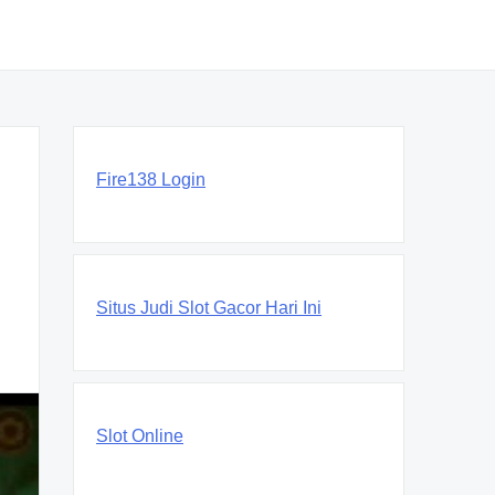
Fire138 Login
Situs Judi Slot Gacor Hari Ini
Slot Online