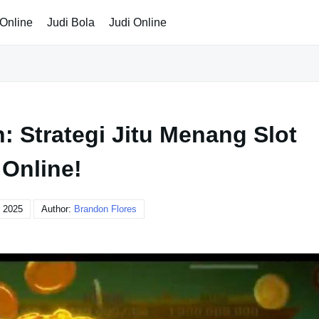
Online
Judi Bola
Judi Online
 Strategi Jitu Menang Slot
Online!
 2025
Author:
Brandon Flores