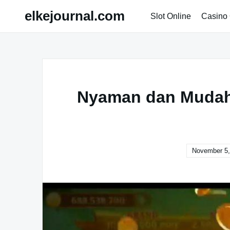
Skip
elkejournal.com
Slot Online
Casino 
to
content
Nyaman dan Mudah:
November 5,