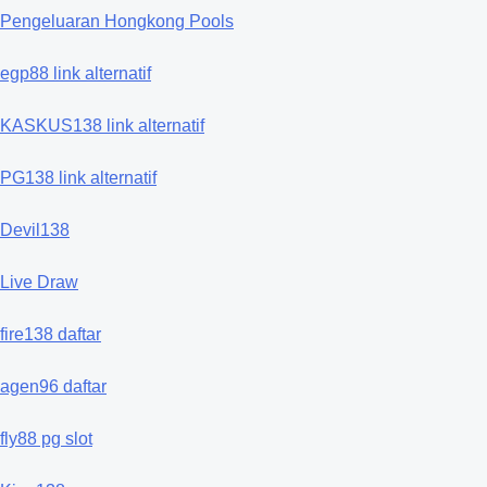
Pengeluaran Hongkong Pools
egp88 link alternatif
KASKUS138 link alternatif
PG138 link alternatif
Devil138
Live Draw
fire138 daftar
agen96 daftar
fly88 pg slot