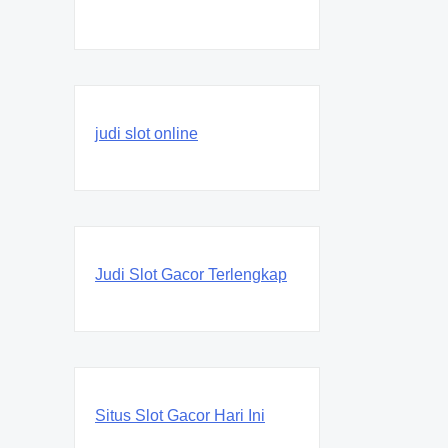
judi slot online
Judi Slot Gacor Terlengkap
Situs Slot Gacor Hari Ini