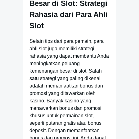
Besar di Slot: Strategi
Rahasia dari Para Ahli
Slot
Selain tips dari para pemain, para
ahli slot juga memiliki strategi
rahasia yang dapat membantu Anda
meningkatkan peluang
kemenangan besar di slot. Salah
satu strategi yang paling dikenal
adalah memanfaatkan bonus dan
promosi yang ditawarkan oleh
kasino. Banyak kasino yang
menawarkan bonus dan promosi
khusus untuk permainan slot,
seperti putaran gratis atau bonus
deposit. Dengan memanfaatkan
bonus dan promosi ini, Anda dapat