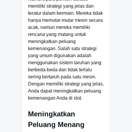
memiliki strategi yang jelas dan
teratur dalam bermain. Mereka tidak
hanya memutar-mutar mesin secara
acak, namun mereka memiliki
rencana yang matang untuk
meningkatkan peluang
kemenangan. Salah satu strategi
yang umum digunakan adalah
menggunakan sistem taruhan yang
berbeda-beda dan tidak terlalu
sering bertaruh pada satu mesin.
Dengan memiliki strategi yang jelas,
Anda dapat meningkatkan peluang
kemenangan Anda di slot.
Meningkatkan
Peluang Menang