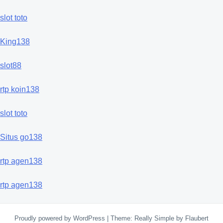
slot toto
King138
slot88
rtp koin138
slot toto
Situs go138
rtp agen138
rtp agen138
Proudly powered by WordPress
|
Theme: Really Simple by
Flaubert