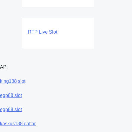
RTP Live Slot
APi
king138 slot
egp88 slot
egp88 slot
kaskus138 daftar