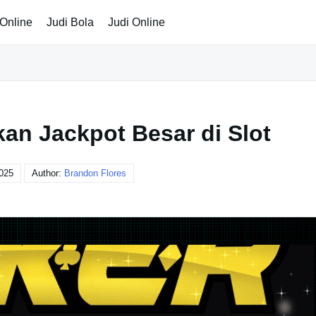
Online
Judi Bola
Judi Online
an Jackpot Besar di Slot
2025
Author:
Brandon Flores