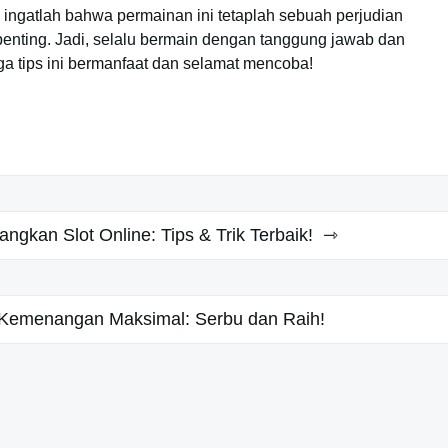
ingatlah bahwa permainan ini tetaplah sebuah perjudian
nting. Jadi, selalu bermain dengan tanggung jawab dan
a tips ini bermanfaat dan selamat mencoba!
ngkan Slot Online: Tips & Trik Terbaik!
h Kemenangan Maksimal: Serbu dan Raih!