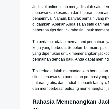
Judi slot online telah menjadi salah satu pe
menawarkan keseruan dan hiburan, permaina
pemainnya. Namun, banyak pemain yang me
diidamkan. Apakah Anda salah satu dari m
beberapa tips dan trik rahasia untuk memena
Tip pertama adalah memahami permainan yan
kerja yang berbeda. Sebelum bermain, past
yang diperlukan untuk memenangkan jackpot
permainan dengan baik, Anda dapat mening
Tip kedua adalah memanfaatkan bonus dan pr
situs menawarkan bonus dan promosi yang 
putaran gratis, dan hadiah menarik lainnya
dan memperbesar peluang memenangkan jac
Rahasia Memenangkan Jack