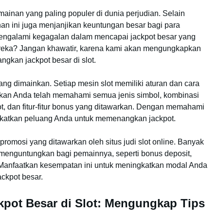
rmainan yang paling populer di dunia perjudian. Selain
n ini juga menjanjikan keuntungan besar bagi para
ngalami kegagalan dalam mencapai jackpot besar yang
ereka? Jangan khawatir, karena kami akan mengungkapkan
ngkan jackpot besar di slot.
g dimainkan. Setiap mesin slot memiliki aturan dan cara
ikan Anda telah memahami semua jenis simbol, kombinasi
, dan fitur-fitur bonus yang ditawarkan. Dengan memahami
katkan peluang Anda untuk memenangkan jackpot.
omosi yang ditawarkan oleh situs judi slot online. Banyak
menguntungkan bagi pemainnya, seperti bonus deposit,
. Manfaatkan kesempatan ini untuk meningkatkan modal Anda
kpot besar.
pot Besar di Slot: Mengungkap Tips