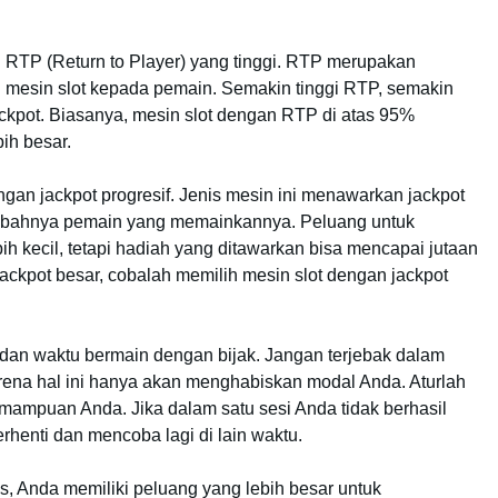
n RTP (Return to Player) yang tinggi. RTP merupakan
 mesin slot kepada pemain. Semakin tinggi RTP, semakin
kpot. Biasanya, mesin slot dengan RTP di atas 95%
ih besar.
ngan jackpot progresif. Jenis mesin ini menawarkan jackpot
ambahnya pemain yang memainkannya. Peluang untuk
h kecil, tetapi hadiah yang ditawarkan bisa mencapai jutaan
jackpot besar, cobalah memilih mesin slot dengan jackpot
 dan waktu bermain dengan bijak. Jangan terjebak dalam
rena hal ini hanya akan menghabiskan modal Anda. Aturlah
ampuan Anda. Jika dalam satu sesi Anda tidak berhasil
henti dan mencoba lagi di lain waktu.
as, Anda memiliki peluang yang lebih besar untuk