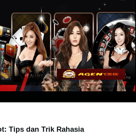
t: Tips dan Trik Rahasia