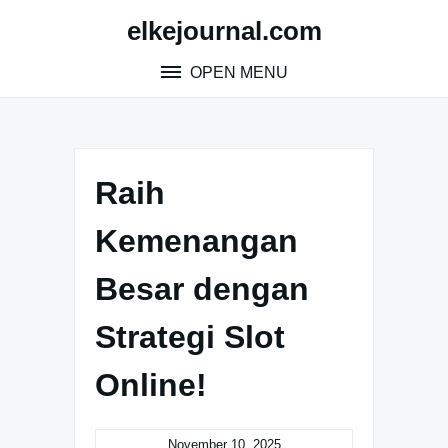
S
elkejournal.com
k
i
OPEN MENU
p
t
o
c
o
Raih
n
t
Kemenangan
e
n
Besar dengan
t
Strategi Slot
Online!
November 10, 2025