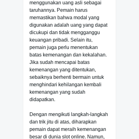
menggunakan uang asli sebagai
taruhannya. Pemain harus
memastikan bahwa modal yang
digunakan adalah uang yang dapat
dicukupi dan tidak mengganggu
keuangan pribadi. Selain itu,
pemain juga perlu menentukan
batas kemenangan dan kekalahan.
Jika sudah mencapai batas
kemenangan yang ditentukan,
sebaiknya berhenti bermain untuk
menghindari kehilangan kembali
kemenangan yang sudah
didapatkan.
Dengan mengikuti langkah-langkah
dan trik jitu di atas, diharapkan
pemain dapat meraih kemenangan
besar di dunia slot online. Namun,