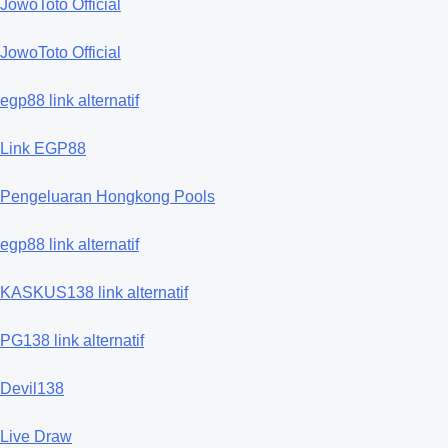
JowoToto Official
JowoToto Official
egp88 link alternatif
Link EGP88
Pengeluaran Hongkong Pools
egp88 link alternatif
KASKUS138 link alternatif
PG138 link alternatif
Devil138
Live Draw