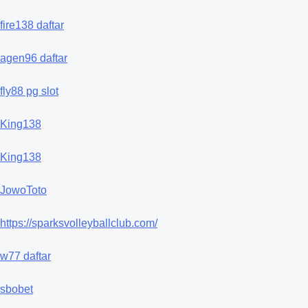
fire138 daftar
agen96 daftar
fly88 pg slot
King138
King138
JowoToto
https://sparksvolleyballclub.com/
w77 daftar
sbobet