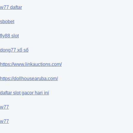
w77 daftar
sbobet
fly88 slot
dong77 xổ số
https://www.linkauctions.com/
https://dollhousearuba.com/
daftar slot gacor hari ini
w77
w77