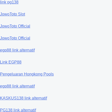
link pg138
JowoToto Slot
JowoToto Official
JowoToto Official
egp88 link alternatif
Link EGP88
Pengeluaran Hongkong Pools
egp88 link alternatif
KASKUS138 link alternatif
PG138 link alternatif