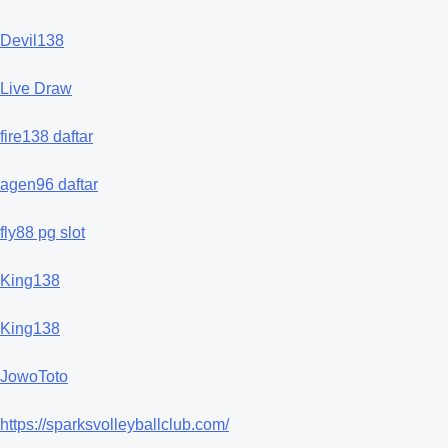
Devil138
Live Draw
fire138 daftar
agen96 daftar
fly88 pg slot
King138
King138
JowoToto
https://sparksvolleyballclub.com/