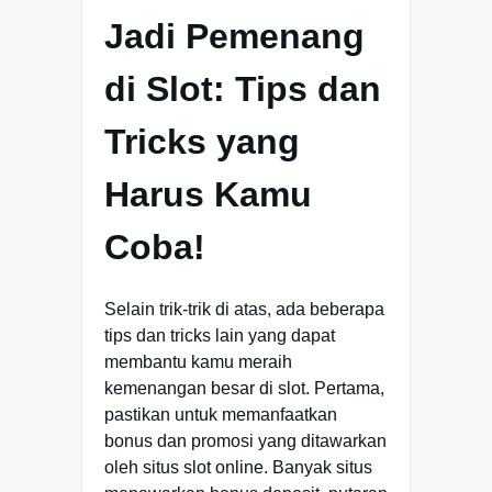
Jadi Pemenang
di Slot: Tips dan
Tricks yang
Harus Kamu
Coba!
Selain trik-trik di atas, ada beberapa
tips dan tricks lain yang dapat
membantu kamu meraih
kemenangan besar di slot. Pertama,
pastikan untuk memanfaatkan
bonus dan promosi yang ditawarkan
oleh situs slot online. Banyak situs