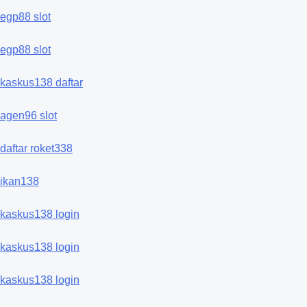
egp88 slot
egp88 slot
kaskus138 daftar
agen96 slot
daftar roket338
ikan138
kaskus138 login
kaskus138 login
kaskus138 login