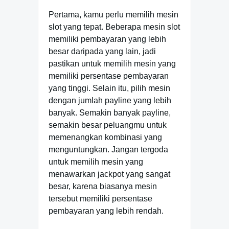
Pertama, kamu perlu memilih mesin
slot yang tepat. Beberapa mesin slot
memiliki pembayaran yang lebih
besar daripada yang lain, jadi
pastikan untuk memilih mesin yang
memiliki persentase pembayaran
yang tinggi. Selain itu, pilih mesin
dengan jumlah payline yang lebih
banyak. Semakin banyak payline,
semakin besar peluangmu untuk
memenangkan kombinasi yang
menguntungkan. Jangan tergoda
untuk memilih mesin yang
menawarkan jackpot yang sangat
besar, karena biasanya mesin
tersebut memiliki persentase
pembayaran yang lebih rendah.