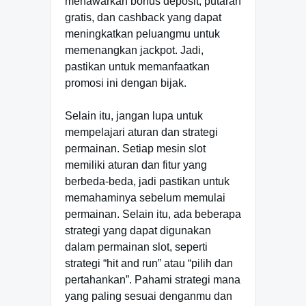
menawarkan bonus deposit, putaran
gratis, dan cashback yang dapat
meningkatkan peluangmu untuk
memenangkan jackpot. Jadi,
pastikan untuk memanfaatkan
promosi ini dengan bijak.
Selain itu, jangan lupa untuk
mempelajari aturan dan strategi
permainan. Setiap mesin slot
memiliki aturan dan fitur yang
berbeda-beda, jadi pastikan untuk
memahaminya sebelum memulai
permainan. Selain itu, ada beberapa
strategi yang dapat digunakan
dalam permainan slot, seperti
strategi “hit and run” atau “pilih dan
pertahankan”. Pahami strategi mana
yang paling sesuai denganmu dan